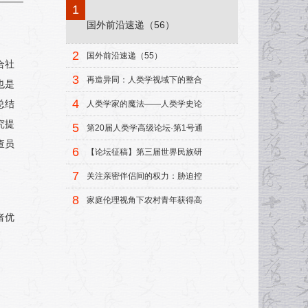
1
国外前沿速递（56）
2
国外前沿速递（55）
综合社
3
再造异同：人类学视域下的整合
，也是
模式
4
总结
人类学家的魔法——人类学史论
集
究提
5
第20届人类学高级论坛·第1号通
查员
知
6
【论坛征稿】第三届世界民族研
究中青年学者论坛征稿启事
7
关注亲密伴侣间的权力：胁迫控
制研究述评
8
家庭伦理视角下农村青年获得高
等教育机会的研究
者优