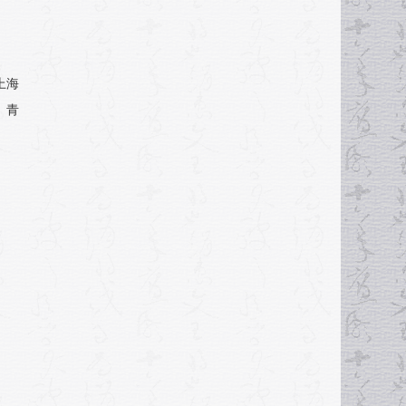
上海
、青