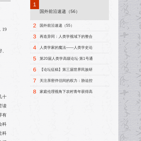
1
国外前沿速递（56）
2
国外前沿速递（55）
19
3
再造异同：人类学视域下的整合
模式
4
人类学家的魔法——人类学史论
好、
集
5
第20届人类学高级论坛·第1号通
知
6
【论坛征稿】第三届世界民族研
究中青年学者论坛征稿启事
7
关注亲密伴侣间的权力：胁迫控
制研究述评
8
家庭伦理视角下农村青年获得高
几十
等教育机会的研究
苦读
界有
会科
社科