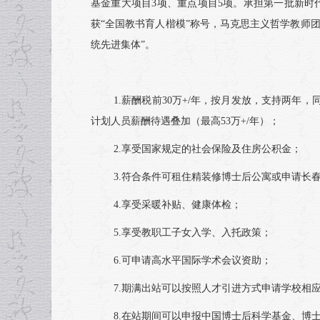
基金重大项目3项、重点项目5项。承担第一批新时
获“全国教书育人楷模”称号，马克思主义哲学教师
统先进集体”。
1.薪酬税前30万+/年，按月发放，支持两
计划人员薪酬待遇叠加（最高53万+/年）；
2.享受国家规定的社会保险及住房公积金；
3.符合条件可租住精装修博士后公寓或申请长春
4.享受采暖补贴、健康体检；
5.享受教职工子女入学、入托政策；
6.可申请高水平国际学术会议资助；
7.期满出站可以按照人才引进方式申请学校相
8.在站期间可以申报中国博士后科学基金、博