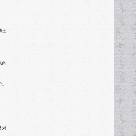
博士
息的
个。
及对