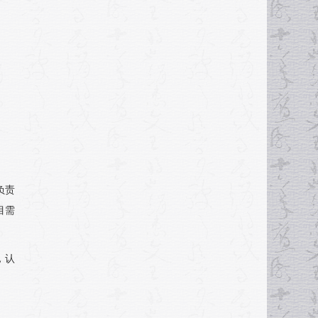
负责
目需
，认