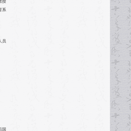
教授
育系
人员
后国