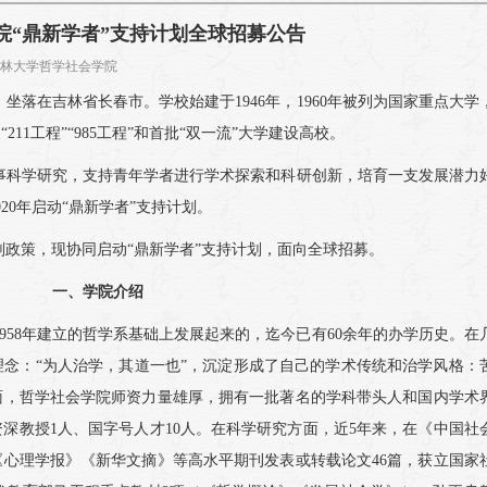
学院“鼎新学者”支持计划全球招募公告
者： 吉林大学哲学社会学院
落在吉林省长春市。学校始建于1946年，1960年被列为国家重点大学，
11工程”“985工程”和首批“双一流”大学建设高校。
事科学研究，支持青年学者进行学术探索和科研创新，培育一支发展潜力
20年启动“鼎新学者”支持计划。
划政策，现协同启动“鼎新学者”支持计划，面向全球招募。
一、学院介绍
1958年建立的哲学系基础上发展起来的，迄今已有60余年的办学历史。在
念：“为人治学，其道一也”，沉淀形成了自己的学术传统和治学风格：
面，哲学社会学院师资力量雄厚，拥有一批著名的学科带头人和国内学术
深教授1人、国字号人才10人。在科学研究方面，近5年来，在《中国社
心理学报》《新华文摘》等高水平期刊发表或转载论文46篇，获立国家