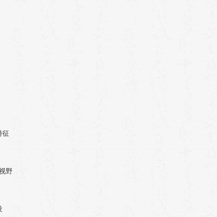
特征
视野
设