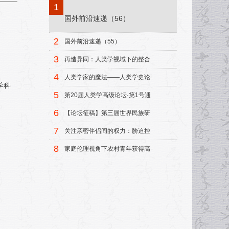
1
国外前沿速递（56）
2
国外前沿速递（55）
3
再造异同：人类学视域下的整合
模式
4
人类学家的魔法——人类学史论
学科
集
5
第20届人类学高级论坛·第1号通
知
6
【论坛征稿】第三届世界民族研
究中青年学者论坛征稿启事
7
关注亲密伴侣间的权力：胁迫控
制研究述评
8
家庭伦理视角下农村青年获得高
等教育机会的研究