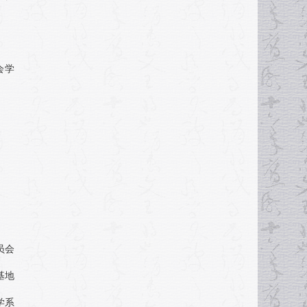
会学
员会
基地
学系