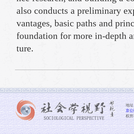
also conducts a preliminary ex
vantages, basic paths and princ
foundation for more in-depth a
ture.
地址
京公网
权所