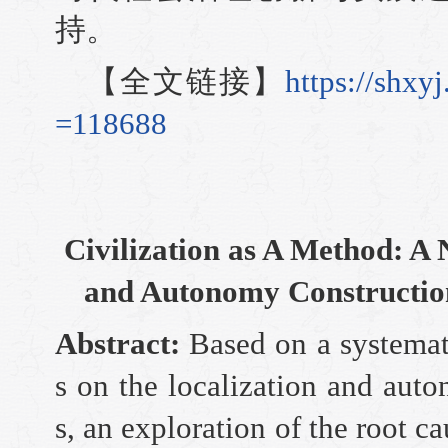
持。
【全文链接】
https://shxy
=118688
Civilization as A Method: A 
and Autonomy Construction
Abstract:
Based on a systemat
s on the localization and aut
s, an exploration of the root ca