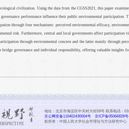
 ecological civilization. Using the data from the CGSS2021, this paper examine
 governance performance influence their public environmental participation. T
icipation through four mechanisms: perceived environmental efficacy, environme
nmental risk. Furthermore, central and local governments affect participation vi
participation through environmental concern and the latter mainly through perc
an bridge governance and individual responsibility, offering valuable insights fo
地址：北京市海淀区中关村大街59号 联系电话：010-6
京公网安备110402430004号
京ICP备05066828号
权所有：中国人民大学社会学理论与方法研究中心