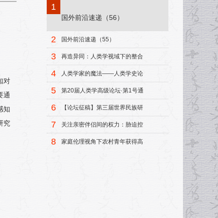
1
国外前沿速递（56）
2
国外前沿速递（55）
3
再造异同：人类学视域下的整合
模式
4
人类学家的魔法——人类学史论
知对
集
5
第20届人类学高级论坛·第1号通
要通
知
6
【论坛征稿】第三届世界民族研
感知
究中青年学者论坛征稿启事
研究
7
关注亲密伴侣间的权力：胁迫控
制研究述评
8
家庭伦理视角下农村青年获得高
等教育机会的研究