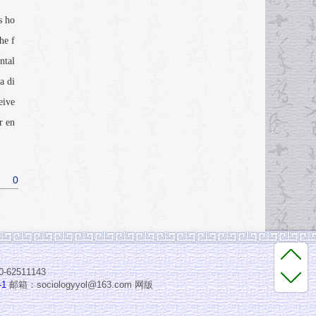
s ho
he f
ntal
a di
eive
r en
0
2511143
-1
邮箱：sociologyyol@163.com 网版