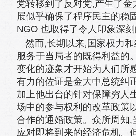
党转移到了反对党
,
产生了金
展似乎确保了程序民主的稳
NGO
也取得了令人印象深刻
然而
,
长期以来
,
国家权力和
服务于当局者的既得利益的
变化的迹象才开始为人们所
有力的佐证是金大中总统纠
加上他出台的针
对保障穷人
场中的参与权利的改革政策
合作的通婚政策。众所周知
,
应对即将到来的经济危机。