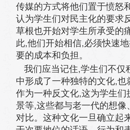
传媒的方式将他们置于愤怒
认为学生们对民主化的要求
草根也开始对学生所承受的
此
,
他们开始相信
,
必须快速地
要的成本和负担。
我们应当记住
,
学生们不仅
中形成了一种独特的文化
,
也
作为一种反文化
,
这为学生们
景等
,
这些都与老一代的想像
对比。这种文化一旦确立起
于次要地位的话语、行为和