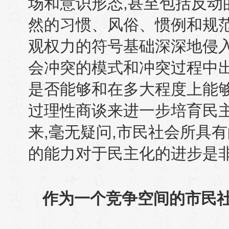
场和意识形态
,
甚至包括反动
然的习惯、风俗、惯例和规
观权力的符号基础深深地侵
会冲突的模式和冲突过程中
是否能够和在多大程度上能
过理性商谈来进一步培育民
来
,
毫无疑问
,
市民社会所具有
的能力对于民主化的进步是
作为一个竞争空间的市民