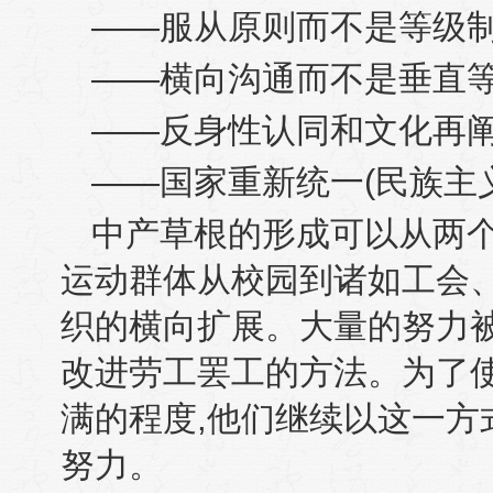
——服从原则而不是等级
——横向沟通而不是垂直
——反身性认同和文化再
——国家重新统一
(
民族主
中产草根的形成可以从两
运动群体从校园到诸如工会
织的横向扩展。大量的努力
改进劳工罢工的方法。为了
满的程度
,
他们继续以这一方
努力。