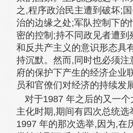
之
,
程序政治民主遭到破坏
;
国
治的边缘之处
;
军队控制下的
密的控制
;
持不同政见者遭到
和反共产主义的意识形态具
持沉默。然而
,
同时也必须注
府的保护下产生的经济企业
员和官僚们对经济的持续发
对于
1987
年之后的又一个
主化时期
,
期间有四次总统选
1997
年的那次选举
,
因为
,
在