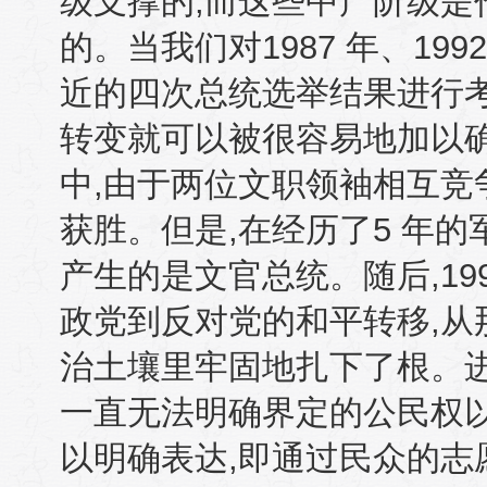
级支撑的
,
而这些中产阶级是
的。当我们对
1987
年、
199
近的四次总统选举结果进行
转变就可以被很容易地加以
中
,
由于两位文职领袖相互竞
获胜。但是
,
在经历了
5
年的
产生的是文官总统。随后
,19
政党到反对党的和平转移
,
从
治土壤里牢固地扎下了根。
一直无法明确界定的公民权
以明确表达
,
即通过民众的志