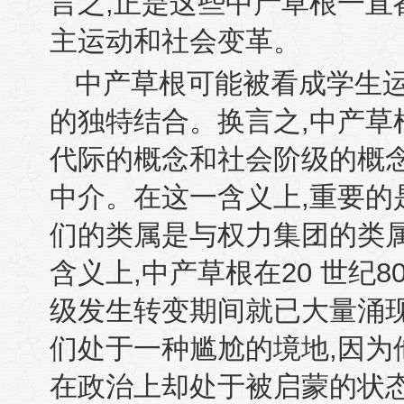
言之
,
正是这些中产草根一直
主运动和社会变革。
中产草根可能被看成学生
的独特结合。换言之
,
中产草
代际的概念和社会阶级的概
中介。在这一含义上
,
重要的
们的类属是与权力集团的类
含义上
,
中产草根在
20
世纪
8
级发生转变期间就已大量涌
们处于一种尴尬的境地
,
因为
在政治上却处于被启蒙的状