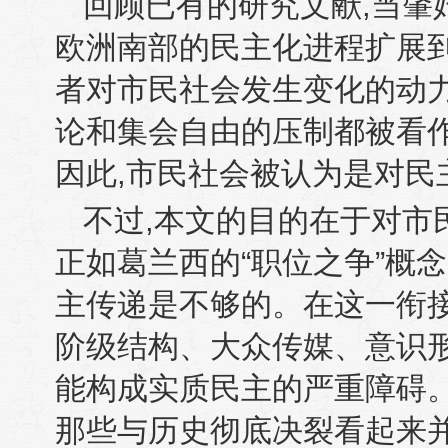
回顾已有的研究文献
,
当肇
欧洲南部的民主化进程扩展
者对市民社会发生变化的动
论和集会自由的压制都被看
因此
,
市民社会被认为是对民
不过
,
本文的目的在于对市
正如葛兰西的“职位之争”概
主传递是不够的。在这一衔
阶级结构、大众传媒、意识
能构成实质民主的严重障碍
那些与历史彻底决裂看起来