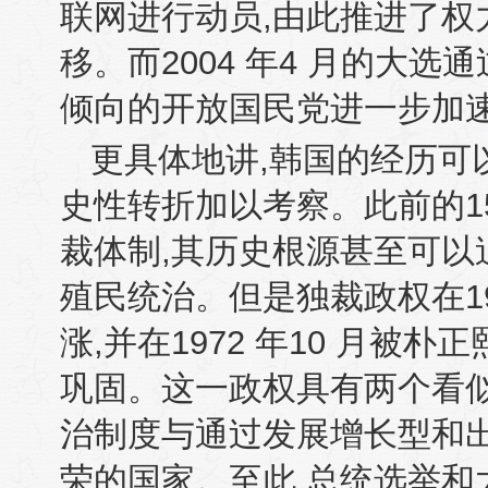
联网进行动员
,
由此推进了权
移。而
2004
年
4
月的大选通
倾向的开放国民党进一步加
更具体地讲
,
韩国的经历可
史性转折加以考察。此前的
裁体制
,
其历史根源甚至可以
殖民统治。但是独裁政权在
1
涨
,
并在
1972
年
10
月被朴正
巩固。这一政权具有两个看
治制度与通过发展增长型和
荣的国家。至此
,
总统选举和