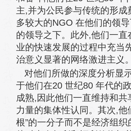
主
,
并为公民参与传统的形成
多较大的
NGO
在他们的领导
的领导之下。此外
,
他们一直
业的快速发展的过程中充当
治意义显著的网络激进主义
对他们所做的深度分析显
于他们在
20
世纪
80
年代的
成熟
,
因此他们一直维持和共
力量的集体性认同。其次
,
他
根”的一分子而不是经济组织