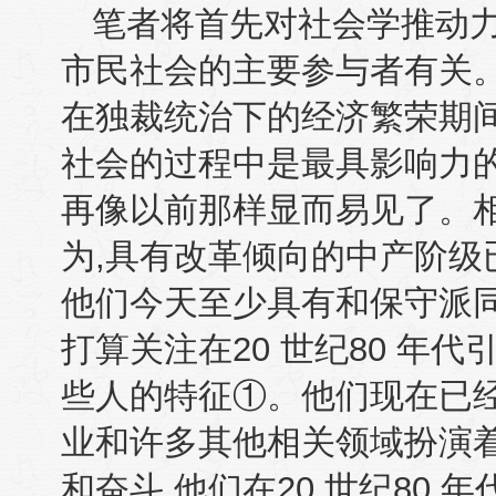
笔者将首先对社会学推动
市民社会的主要参与者有关
在独裁统治下的经济繁荣期
社会的过程中是最具影响力
再像以前那样显而易见了。
为
,
具有改革倾向的中产阶级
他们今天至少具有和保守派
打算关注在
20
世纪
80
年代
些人的特征①。他们现在已
业和许多其他相关领域扮演
和奋斗
,
他们在
20
世纪
80
年