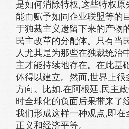
是如何消除特权
,
这些特权原
能而赋予如同企业联盟等的
于独裁主义遗留下来的产物
民主改革的分配体。只有当
人尤其是为那些在独裁统治
主才能持续地存在。在此基
体得以建立。然而
,
世界上很
方向。比如
,
在阿根廷
,
民主政
时全球化的负面后果带来了
我们形成这样一种观点
,
即在
正义和经济平等。