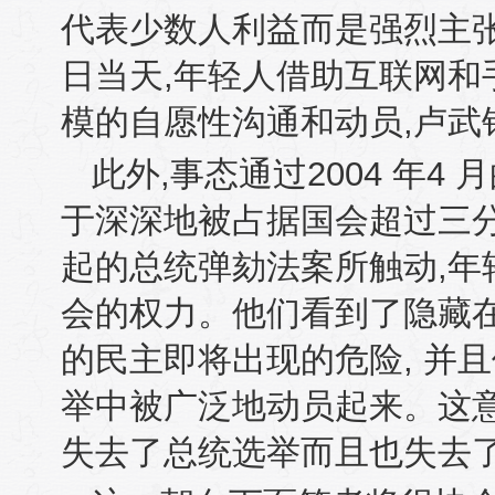
代表少数人利益而是强烈主
日当天
,
年轻人借助互联网和
模的自愿性沟通和动员
,
卢武
此外
,
事态通过
2004
年
4
月
于深深地被占据国会超过三
起的总统弹劾法案所触动
,
年
会的权力。他们看到了隐藏
的民主即将出现的危险
,
并且
举中被广泛地动员起来。这
失去了总统选举而且也失去