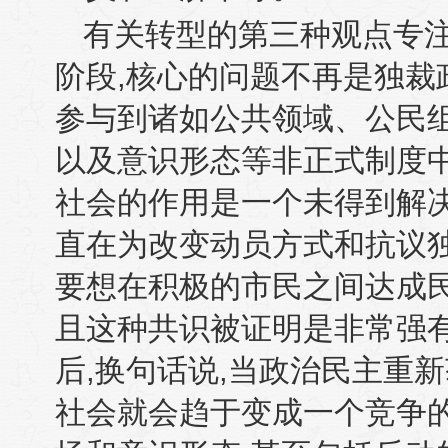
有关转型的第三种观点专
阶段
,
核心的问题不再是独裁
参与到诸如公共领域、公民
以及意识形态等非正式制度
社会的作用是一个未得到解
直在为改变动员方式和抗议
要想在积极的市民之间达成
且这种共识被证明是非常强
后
,
换句话说
,
当政治民主重新
社会就会趋于变成一个竞争