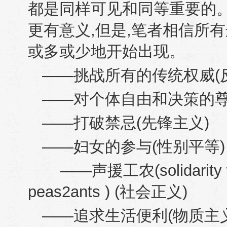
都是同样可见和同等重要的
更有意义
,
但是
,
笔者相信所有
或多或少地开始出现。
——挑战所有的传统权威
(
——对个体自由和决策的
——打破禁忌
(
先锋主义
)
——妇女的参与
(
性别平等
)
——声援工农
(solidarit
peas
2
ants ) (
社会正义
)
——追求生活便利
(
物质主