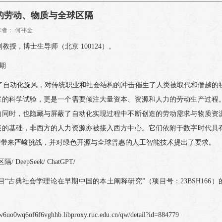
的劳动、物质与全球区隔
2 作者： 何祎金
授，博士生导师（北京 100124）。
期
了自动化旋风，对传统职业和社会结构的冲击催生了人类被取代和僭越的
室的科学试验，更是一个需要倾注大量资本、资源和人力的劳动生产过程
的同时，也隐藏与屏蔽了自动化实现过程中不断创造的劳动需求与物质资
展的基础，非西方的人力资源亦被接入西方中心。它们依附于数字时代具
展带来严峻挑战，并对绿色开源与全球普惠的人工智能技术提出了要求。
eepSeek/ ChatGPT/
古典社会学理论在早期中国的本土阐释研究”（项目号：23BSH166）
0wq6of6f6vghhb.libproxy.ruc.edu.cn/qw/detail?id=884779