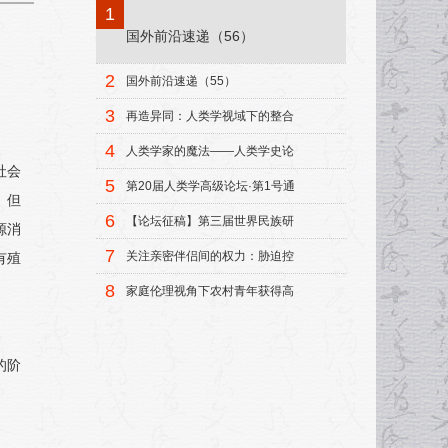
1
国外前沿速递（56）
2
国外前沿速递（55）
3
再造异同：人类学视域下的整合
模式
4
人类学家的魔法——人类学史论
社会
集
5
第20届人类学高级论坛·第1号通
。但
知
6
【论坛征稿】第三届世界民族研
源消
究中青年学者论坛征稿启事
7
关注亲密伴侣间的权力：胁迫控
有殖
制研究述评
8
家庭伦理视角下农村青年获得高
等教育机会的研究
的阶