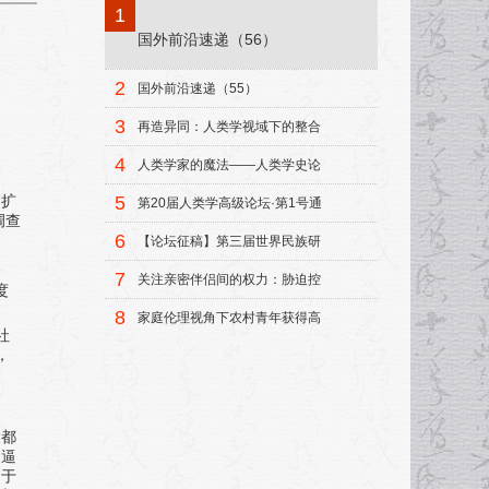
1
国外前沿速递（56）
2
国外前沿速递（55）
3
再造异同：人类学视域下的整合
模式
4
人类学家的魔法——人类学史论
集
5
，扩
第20届人类学高级论坛·第1号通
调查
知
6
【论坛征稿】第三届世界民族研
究中青年学者论坛征稿启事
7
关注亲密伴侣间的权力：胁迫控
度
制研究述评
8
家庭伦理视角下农村青年获得高
社
等教育机会的研究
，
大都
倒逼
同于