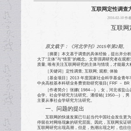
互联网定性调查
2016-02-10
互联网
原文载于：《河北学刊》
年第
期。
2015
2
［摘要］本文基于调查的具体经验，提出并分
大了“主体”与“情景”的概念。文章强调研究者在观
;
质量
唯有关注互联网研究的主体与情境，才能最大
;
;
;
［关键词］定性调查
互联网
观察
体验
2013
［基金项目］
年度国家社会科学基金青年
( FRF
BR
中央高校基本科研业务费资助研究项目
－
( 1984
)
［作者简介］张娜
—
，女，河北省盐山
( 1950
)
会学、社会学研究方法研究。潘绥铭
—
，男
主要从事社会学研究方法研究。
一、问题的提出
互联网的快速发展已引起当代中国社会发生更
停留在对网络现象的研究层面。因此，互联网实证研
互联网研究出现高潮，但是，热潮出现之时，也往