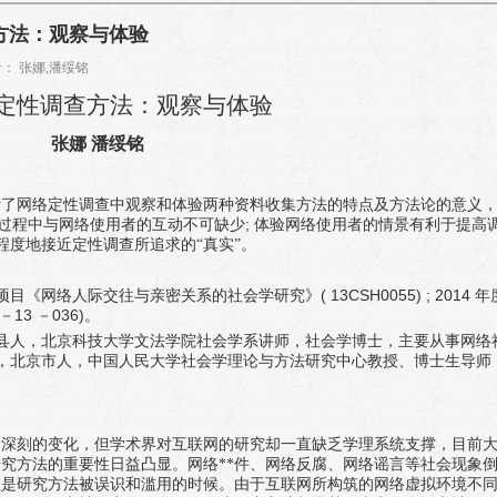
方法：观察与体验
 作者： 张娜,潘绥铭
定性调查方法：观察与体验
张娜
潘绥铭
析了网络定性调查中观察和体验两种资料收集方法的特点及方法论的意义
;
察过程中与网络使用者的互动不可缺少
体验网络使用者的情景有利于提高
程度地接近定性调查所追求的“真实”。
( 13CSH0055) ; 2014
项目《网络人际交往与亲密关系的社会学研究》
年
13
036)
－
－
。
县人，北京科技大学文法学院社会学系讲师，社会学博士，主要从事网络
，北京市人，中国人民大学社会学理论与方法研究中心教授、博士生导师
为深刻的变化，但学术界对互联网的研究却一直缺乏学理系统支撑，目前
究方法的重要性日益凸显。网络**件、网络反腐、网络谣言等社会现象
往是研究方法被误识和滥用的时候。由于互联网所构筑的网络虚拟环境不