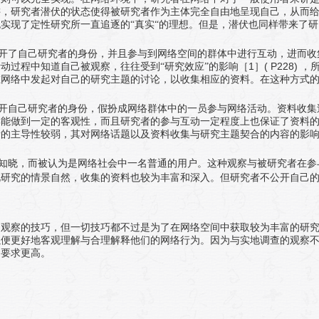
讲，研究者潜伏的状态使得被研究者作为主体完全自由地呈现自己，从而
实现了定性研究所一直追逐的“真实“的理想。但是，潜伏也同样带来了研
开了自己研究者的身份，并且参与到网络空间的群体中进行互动，进而收
1
( P228)
动过程中知道自己被观察，往往受到“研究效应”的影响［
］
，
在网络中发起对自己的研究主题的讨论，以收集相应的资料。在这种方式
开自己研究者的身份，假扮成网络群体中的一员参与网络活动。资料收集
集能做到一定的客观性，而且研究者的参与互动一定程度上也保证了资料
者的主导性较弱，其对网络话题以及资料收集与研究主题契合的内容的影
知晓，而被认为是网络社会中一名普通的用户。这种观察与被研究者在参
此研究的情景自然，收集的资料也较为丰富和深入。但研究者不公开自己
。
中观察的技巧，但一切技巧都不过是为了在网络空间中获取较为丰富的研
以便更好地客观理解与合理解释他们的网络行为。因为与实地调查的观察
力要求更高。