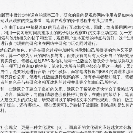
的版面中做过定性调查的观察工作。研究的目的是观察网络使用者是如何
区别以及观察的类型来看，笔者在观察的操作过程中有几点得失。
BBS
ID
程，但由于
中都是以
的形态进行互动和交流，因此，笔者采用两种
ID
;
”，利用一切闲暇时间浏览版面的帖子以及观察
的文本互动过程
另一方
/
搜索与他
她相关的帖子和发言，观察用户文本互动的特点与偏好。这个过
的进行参与观察的研究者在网络中研究与玩会同时进行。
清楚自己的角色，但是在研究过程中却时常感觉到自己所扮演的角色又不是
时候，算一个较为活跃的网络参与者，但并没有向所有人公开自己的研究
BBS
的真实身份。笔者在通过
私信功能与一位版面的活跃分子单独取得联
ID
中有一项可以查询
的性别，笔者以为所有的用户都会使用这一功能，因
BBS
是男性，是要对她进行言语上的性骚扰，而将笔者投诉到
的管理者那
的研究身份公开，笔者对此版面进行观察的事，所有参与者都知晓了。笔
究者的角色是与被研究者相互建构的过程并非完全能由自己所控制。
者和一些活跃分子建立了良好的关系，活跃分子帮笔者尽快学会了发帖技
号、语言、简写等，向他们请教也会很快得到答案，在他们的帮助下，笔
的人建立关系的好处是，研究者可以了解网络文本的产出规则。例如，版
;
除了版主，还有哪些人、哪些因素可以导致帖子被删除
删帖规则是如何
资料。
6
与社会现实，更是一种文化现实［
］。而真正的文化研究应超越文本分析
构的文本中，而应该将网络文本放在一定的社会情景中加以分析与理解。