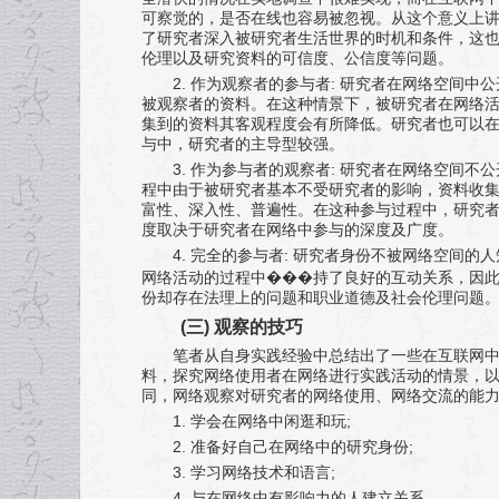
可察觉的，是否在线也容易被忽视。从这个意义上
了研究者深入被研究者生活世界的时机和条件，这也
伦理以及研究资料的可信度、公信度等问题。
2.
:
作为观察者的参与者
研究者在网络空间中公
被观察者的资料。在这种情景下，被研究者在网络活
集到的资料其客观程度会有所降低。研究者也可以
与中，研究者的主导型较强。
3.
:
作为参与者的观察者
研究者在网络空间不公
程中由于被研究者基本不受研究者的影响，资料收
富性、深入性、普遍性。在这种参与过程中，研究
度取决于研究者在网络中参与的深度及广度。
4.
:
完全的参与者
研究者身份不被网络空间的人
网络活动的过程中���持了良好的互动关系，因
份却存在法理上的问题和职业道德及社会伦理问题
(
三
)
观察的技巧
笔者从自身实践经验中总结出了一些在互联网
料，探究网络使用者在网络进行实践活动的情景，
同，网络观察对研究者的网络使用、网络交流的能
1.
;
学会在网络中闲逛和玩
2.
;
准备好自己在网络中的研究身份
3.
;
学习网络技术和语言
4.
与在网络中有影响力的人建立关系。