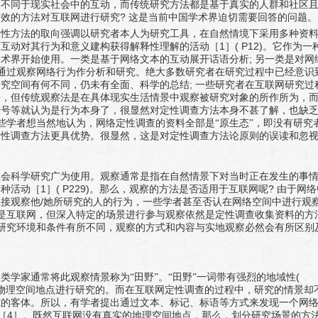
通不同于现实社会中的互动，而传统研究方法都是基于真实的人群和社区
?
有效的方法对互联网进行研究
这是当前中国学术界迫切需要回答的问题。
定性方法的取向强调以研究者本人为研究工具，在自然情境下采用多种资
1
( P12)
象互动对其行为和意义建构获得解释性理解的活动［
］
。它作为一
;
学术界开始使用。一类是基于网络文本的互动展开话语分析
另一类是对网
通过观察网络行为作分析和研究。绝大多数研究者在研究过程中已经意识
;
研究空间有何不同，仍未有全面、科学的总结
一些研究者在互联网研究过
法，但传统观察法是在具体现实生活情景中观察被研究对象的所作所为，
符号等就认为是行为本身了，很显然对定性调查方法本身不甚了解，也缺
些学者想当然地认为，网络定性调查的资料全部是“原生态”，即没有研究
定性调查方法更具优势。很显然，这是对定性调查方法论原则的误读和忽
社会科学研究广为使用。观察通常是指在自然情景下对当时正在发生的事
1
( P229)
?
一种活动［
］
。那么，观察的方法是否适用于互联网呢
由于网络
/
直接观察他
她所研究的人的行为，一些学者甚至否认在网络空间中进行观
是互联网，但深入特定的场景进行参与观察依然是定性调查收集资料的方
研究环境和条件有所不同，观察的方式和内容与实地观察必然会有所区别
(
类学家通常将此观察情景称为“田野”。“田野”一词带有强烈的地域性
物理空间地点进行研究的。而在互联网定性调查的过程中，研究的情景却
究的客体。所以，有学者提出通过文本、标记、标语等方式来发现一个网
4
［
］。既然互联网没有真实的地理空间地点，那么，划分研究场景的方