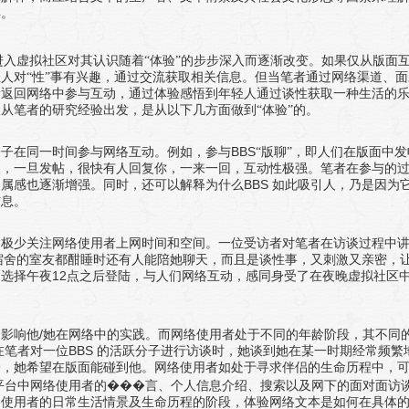
得。
入虚拟社区对其认识随着“体验”的步步深入而逐渐改变。如果仅从版面
人对“性”事有兴趣，通过交流获取相关信息。但当笔者通过网络渠道、面
新返回网络中参与互动，通过体验感悟到年轻人通过谈性获取一种生活的
从笔者的研究经验出发，是从以下几方面做到“体验”的。
BBS
分子在同一时间参与网络互动。例如，参与
“版聊”，即人们在版面中发
人，一旦发帖，很快有人回复你，一来一回，互动性极强。笔者在参与的
BBS
归属感也逐渐增强。同时，还可以解释为什么
如此吸引人，乃是因为
信息。
却极少关注网络使用者上网时间和空间。一位受访者对笔者在访谈过程中
宿舍的室友都酣睡时还有人能陪她聊天，而且是谈性事，又刺激又亲密，
12
，选择午夜
点之后登陆，与人们网络互动，感同身受了在夜晚虚拟社区
/
会影响他
她在网络中的实践。而网络使用者处于不同的年龄阶段，其不同
BBS
在笔者对一位
的活跃分子进行访谈时，她谈到她在某一时期经常频繁
子，她希望在版面能碰到他。网络使用者如处于寻求伴侣的生命历程中，
平台中网络使用者的���言、个人信息介绍、搜索以及网下的面对面访
络使用者的日常生活情景及生命历程的阶段，体验网络文本是如何在具体