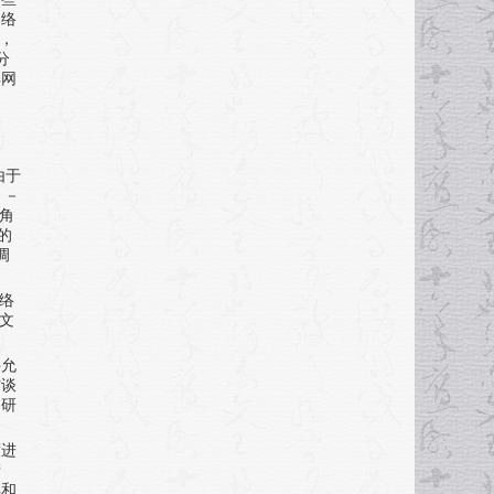
网络
，
分
解网
由于
t
－
角
的
调
络
文
件允
访谈
，研
度进
产
解和