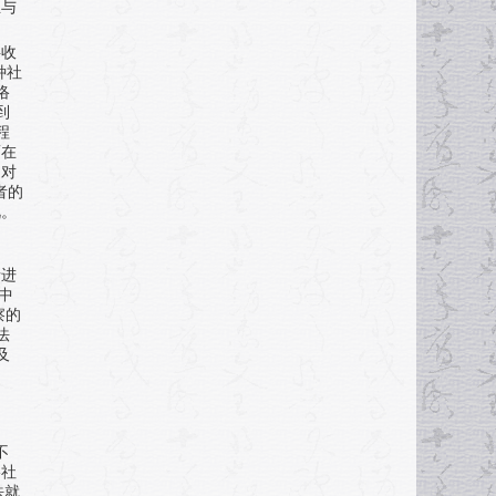
且与
料收
种社
络
到
程
而在
乏对
者的
视。
情进
中
察的
法
及
不
络社
法就