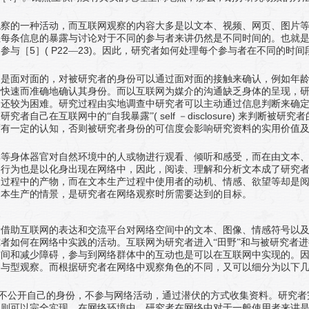
观察的一种活动，而互联网观察的内容大多是以文本、视频、网页、图片
但每条信息的暴露与讨论对于不同的参与者来讲仍然是不同时间的。也就
5
( P22
23)
和参与［
］
—
。因此，研究者如何处理每个参与者在不同的时间
常是面对面的，对被研究者的身份可以通过面对面的接触来确认，例如年
者快速而准确地确认其身份。而以互联网为媒介的沟通缺乏身体的呈现，
，还较为困难。研究过程由实地调查中研究者可以主动通过信息判断来确
( self
disclosure)
研究者自己在互联网中的“自我暴露”
－
来判断被研究者
度有一定的认知，否则被研究者身份的可信度会影响研究资料的实用价值
耳等身体器官对自然环境中的人或物进行观看、倾听和感受，而在由文本
络行为也是以化身出现在网络中，因此，阅读、理解和分析文本成了研究
动过程中的产物，而在文本生产过程中使用者的动机、情感、欲望等却是
文本生产的情景，是研究者在网络观察时所需要达到的目标。
者借助互联网的表达和交流平台对网络空间中的文本、图像、情感符号以
者如何在网络中实践的活动。互联网为研究者进入“田野”和与被研究者进
空间和减少障碍，参与到网络群体中的互动也是可以在互联网中实现的。
参与型观察。而根据研究者在网络中观察角色的不同，又可以细分为以下
不公开自己的身份，不参与网络活动，通过潜伏的方式收集资料。研究者
中则可以完全实现。在网络环境中，研究者在网络中对于一般使用者来讲