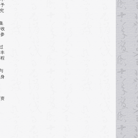
给予
究
集
所收
的参
过
的丰
响程
与
的身
究资
不