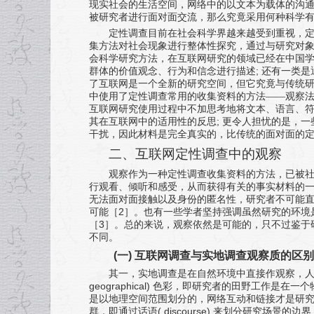
现实社会的生活空间，网络中的以文本为载体的沟
被研究者进行面对面交流，那么究竟采用何种科学
定性调查目前在社会科学界越来越受到重视，
集方法对社会现象进行整体性探究，通过与研究对
会科学研究方法，在互联网研究的领域已经在中国
;
群体的价值观念、行为和信念进行描述
还有一类是
了互联网是一个全新的研究空间，但它究竟与传统
中使用了定性调查常用的收集资料的方法——观察
互联网研究使用过程中不加思考地将文本、语言、
;
其在互联网中的适用性的反思
更令人担忧的是，一
干扰，因此材料是完全真实的，比传统的面对面的
二、互联网定性调查中的观察
观察作为一种定性调查收集资料的方法，已被
行观看、倾听和感受，从而获得有关的事实材料的
无法面对面接触以及身份的匿名性，研究者不可能
2
可能［
］。也有一些学者坚持强调虽然研究的环境
3
［
］。总的来说，观察依然是可能的，只不过鉴于
不同。
(
一
)
互联网调查与实地调查观察质的区别
其一，实地调查是在自然环境中直接作观察，人
geographical)
色彩，即研究者的田野工作是在一个
是以地理空间范围划分的，网络互动和链接才是研
( discourse)
群，即通过话语
来划分研究场景的边界