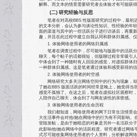
解释。而文本的情景需要研究者去体验才有可能获
(
二
)
研究经验与反思
BBS
笔者在对高校
性版面研究的过程中，最初进
的文本分析，会认为参与谈论性知识、性经验的年轻
面的渠道与其中的一些活跃分子进行访谈后，再重
趣，并且在此过程中建立自我认同和群体归属感。仅
1.
体验网络使用者的网络归属感
笔者在调查过程中，尽可能地与版面中的活跃
聊天，每个帖子的话都很短，但版聊过程非常吸引
中体会到了一种随时有人回应的感觉，对虚拟群体
一种群体归属感。这是笔者通过体验和感受获得的
2.
体验网络使用者的时空感
网络研究大多关注网络空间中的行为与现象，
BBS
了她在
版面活跃的时间经常是晚上，她觉得当
感觉不孤独了。在这之后，笔者在虚拟社区观察时
人陪伴自己聊天，体会到了与网友谈性的亲密感。
3.
体验网络使用者的生命历程
我们都知道，网络使用者的网下日常生活情景
/
大生活事件会对他
她在网络中的行为有不同影响。
登陆发帖，是由于她暗恋的对象是另外一名活跃分
/
此影响他
她在网络中的活跃程度。研究者通过网络
式尽可能收集网络使用者的个人资料，分析解读网