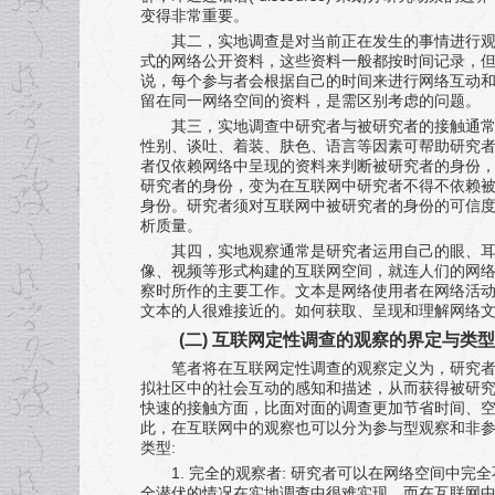
变得非常重要。
其二，实地调查是对当前正在发生的事情进行
式的网络公开资料，这些资料一般都按时间记录，
说，每个参与者会根据自己的时间来进行网络互动
留在同一网络空间的资料，是需区别考虑的问题。
其三，实地调查中研究者与被研究者的接触通
性别、谈吐、着装、肤色、语言等因素可帮助研究
者仅依赖网络中呈现的资料来判断被研究者的身份
研究者的身份，变为在互联网中研究者不得不依赖被
身份。研究者须对互联网中被研究者的身份的可信
析质量。
其四，实地观察通常是研究者运用自己的眼、
像、视频等形式构建的互联网空间，就连人们的网
察时所作的主要工作。文本是网络使用者在网络活
文本的人很难接近的。如何获取、呈现和理解网络
(
二
)
互联网定性调查的观察的界定与类型
笔者将在互联网定性调查的观察定义为，研究
拟社区中的社会互动的感知和描述，从而获得被研究
快速的接触方面，比面对面的调查更加节省时间、
此，在互联网中的观察也可以分为参与型观察和非
:
类型
1.
:
完全的观察者
研究者可以在网络空间中完全
全潜伏的情况在实地调查中很难实现，而在互联网