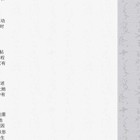
互动
对
乐
帖
过程
它有
讲述
让她
中有
的重
地
可因
谈形
的生