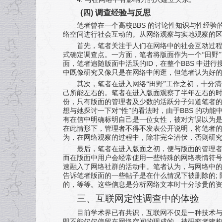
(
四
)
调查经验与反思
BBS
笔者曾在一个高校
的讨论性知识与性经验
络空间进行社会互动的。从网络观察与实地观察的
首先，笔者关注于人们在网络中的社会互动过
式确定调查点。一方面，笔者将版面作为一个“田野
ID
BBS
面，笔者追随版面中活跃的
，在整个
中进行
中既像研究又像只是在网络中闲逛，但笔者认为好
其次，笔者在进入网络“田野”工作之初，十分
己所能左右的。笔者在进入版面观察了半年左右的
份，只有版面的管理者及少数的活跃分子知道笔者
BBS
想与她探讨一下对“性”的看法时，由于
的功能
有在信中明确标明自己是一位女性，被对方误以为
在此情形下，管理者不得不发表公开说明，将笔者
为，在网络观察的过程中，除非完全潜伏，否则研
最后，笔者在进入版面之初，便与版面的管理
而在版面中用户会经常使用一些特殊的网络表情符
速融入了网络社群的活动中。笔者认为，与网络中
;
告诉笔者版面的一些帖子是在什么情况下被删除的
的，等等。这些信息是分析网络文本时十分珍贵的
三、互联网定性调查中的体验
目前学术界已有共识，互联网不仅是一种技术
即不能仅仅停留在网络空间的现成的、被研究者建