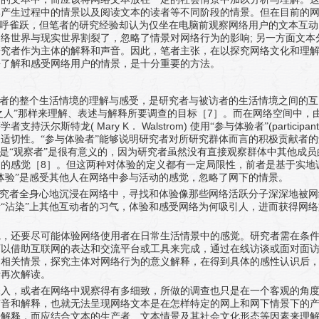
本产生过程中的情景以及阅读文本的读者等不同阶段的情景。但在目前的
欢呼雀跃，但笔者的研究经验却认为仅坐在电脑前观察网络用户的文本互动
;
网络世界与现实世界割裂了，忽略了情景对网络行为的影响
另一方面文本
研究者作为主体的解释和声音。因此，笔者主张，在以探究网络文化和理
去了解和感受网络用户的情景，是十分重要的方法。
访者的整个生活情境的理解与感受，是研究者与被访者的生活情境之间的互
7
之人”那样来理解、表述与解释所要调查的目标［
］。而在网络空间中，
( Mary K
Walstrom)
(participan
等学者支持沃尔斯特龙
．
使用“参与体验者”
适切性。“参与体验者”能够说明研究者对所研究群体而言的积极贡献者的
不是“观察者”是很有意义的，因为研究者虽然没有直接观察群体中其他成员
8
中的感觉［
］。但这两种对体验的定义都有一定局限性，前者是基于实地
体验”是感受其他人在网络中参与活动的感觉，忽略了网下的情景。
研究者全身心地沉浸在网络中，寻找和体验像那些网络活跃分子深深地被网
“沾染”上其他互动者的习气，体验和感受网络为何吸引人，进而获得网络
觉，还要尽可能体验网络使用者在日常生活情景中的感觉。研究者需在条
可以借助互联网的表达和交流平台或工具来完成，通过在线访谈或面对面
的相关情景，探究主体对网络行为的意义解释，在得到具体的感性认识后
行再次解读。
深入，或者在网络中观察得有多细致，所做的调查也只是在一个客观的角
声音和解释，也就无法呈现网络文本是在怎样特定的网上和网下情景下的
来解释，而应结合文本的生产者、文本情景及其社会文化形态等因素来理