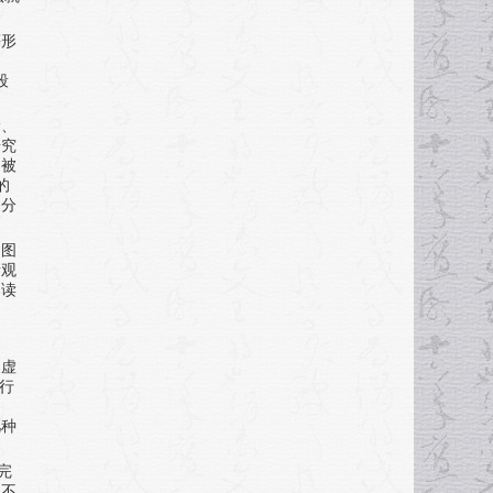
等形
是
段
龄、
研究
定被
的
及分
、图
者观
阅读
及虚
行
因
几种
完
是不