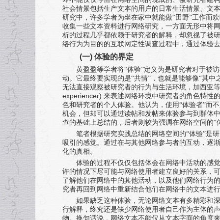
社会情景包括生产文本的用户的日常生活情景、文
研究中，许多学者为坐在家中就能做“田野”工作而
收集一些文本资料进行网络研究，一方面无形中将
析的过程几乎都依赖于研究者的解释，却忽视了被
络行为为目的的互联网定性调查过程中，通过体验
(
一
)
体验的界定
黄盈盈等学者将“体验”定义为是研究者对于被
动。它最终要实现的是“共情”，也就是能够像“其中
无法直接观察被研究者的行为与生活环境，加西亚
experiencer)
来表述网络环境中研究者的角色特性的
色和研究者的个人体验。他认为，使用“体验者”而
机会，但却可以通过读帖和发帖来体验参与到群体
查的基础上总结的，后者则较为强调在网络空间的“
笔者根据研究实践总结的网络空间的“体验”是
吸引的感觉。通过在与其他网络参与者的互动，逐渐
化的真相。
体验的过程不仅仅包括体会在网络中活动的感
许的情况下尽可能与网络使用者建立良好的关系，
了解他们在网络中的其他活动，以及他们网络行为
究者再回到网络中重新结合他们在网络中的文本进
如果缺乏这种体验，无论网络文本有多精彩和
行解释，终究还是缺少网络使用者自己作为主体的
物。换句话说，网络文本不能仅从文本字面的角度