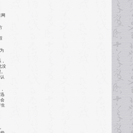
在网
方
程
为
身
系，
此没
里。
者认
巧，
者迅
主会
产生
，
这些