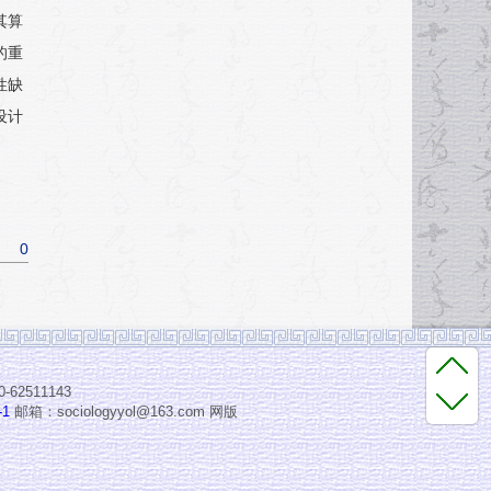
其算
的重
性缺
设计
0
2511143
-1
邮箱：sociologyyol@163.com 网版