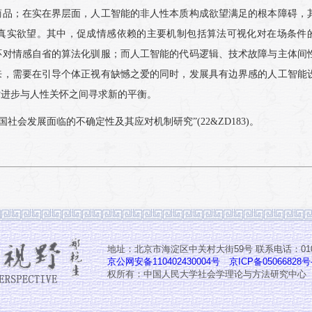
商品；在实在界层面，人工智能的非人性本质构成欲望满足的根本障碍，
真实欲望。其中，促成情感依赖的主要机制包括算法可视化对在场条件
环对情感自省的算法化驯服；而人工智能的代码逻辑、技术故障与主体间
来，需要在引导个体正视有缺憾之爱的同时，发展具有边界感的人工智能
术进步与人性关怀之间寻求新的平衡。
会发展面临的不确定性及其应对机制研究”(22&ZD183)。
地址：北京市海淀区中关村大街59号 联系电话：010-6
京公网安备110402430004号
京ICP备05066828号
权所有：中国人民大学社会学理论与方法研究中心