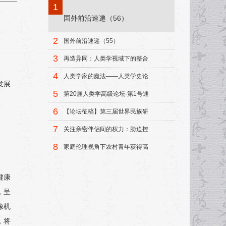
1
国外前沿速递（56）
2
国外前沿速递（55）
3
再造异同：人类学视域下的整合
模式
4
人类学家的魔法——人类学史论
发展
集
5
第20届人类学高级论坛·第1号通
知
6
【论坛征稿】第三届世界民族研
究中青年学者论坛征稿启事
7
关注亲密伴侣间的权力：胁迫控
制研究述评
8
家庭伦理视角下农村青年获得高
等教育机会的研究
健康
，呈
像机
，将