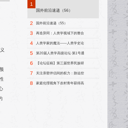
1
国外前沿速递（56）
2
国外前沿速递（55）
3
再造异同：人类学视域下的整合
模式
4
人类学家的魔法——人类学史论
主义
集
5
第20届人类学高级论坛·第1号通
知
6
【论坛征稿】第三届世界民族研
预
究中青年学者论坛征稿启事
7
关注亲密伴侣间的权力：胁迫控
性
制研究述评
8
家庭伦理视角下农村青年获得高
心
等教育机会的研究
的