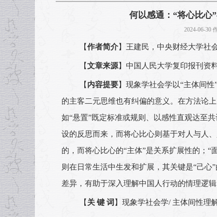
何以感通：“将心比心”
2024-06-3
【
作者简介
】王建民，中央财经大学社
【
文章来源
】中国人民大学复印报刊资料《
【
内容提要
】现象学社会学以“主体间性
的主客二元思维也有纠偏的意义。在方法论上，
如“悬置”既定标准或规则、以感性直观达至
设的反思而来，而将心比心则基于对人与人、
的，而将心比心的“主体”是关系扩展性的；
则在日常生活中生发和扩展，其关键是“己心”
差异，有助于深入理解中国人行动的情理逻辑
【
关 键 词
】现象学社会学/ 主体间性理解