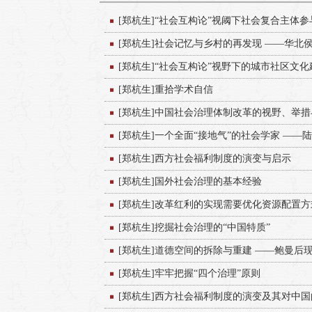
[郑杭生]“社会互构论”视阈下社会复合主体
[郑杭生]社会记忆与乡村的再发现 ——华北
[郑杭生]“社会互构论”视野下的城市社区文
[郑杭生]重拾学术自信
[郑杭生]中国社会治理体制改革的视野、举
改革的启示
[郑杭生]一个全面“接地气”的社会学家 —
[郑杭生]西方社会福利制度的演变与启示
[郑杭生]国外社会治理的基本经验
[郑杭生]改革红利的实现需要优化资源配置方
[郑杭生]挖掘社会治理的“中国特质”
[郑杭生]道德空间的拆除与重建 ——鲍曼后
[郑杭生]牢牢把握“四个治理”原则
[郑杭生]西方社会福利制度的演变及其对中