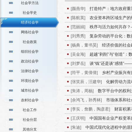
社会学方法
[颜燕华]
打造特产：地方政府重
社会学史
产业的发展为例
[陈航英]
农业资本跨区域生产的
经济社会学
[范丽娟]
秩序与活力如何共存？
网络社会学
[刘秀秀]
复杂劳动的平台化：数
社会政策
[杨典，董书昊]
经济价值的社会
组织社会学
[吴金海]
超越“剥削”与“创造”
政治社会学
[刘梦岳]
谈“钱”还是谈“感情”
法律社会学
[符平，黄倩倩]
乡村产业振兴有
环境社会学
分析
[张笑辰，汪建华]
化解劳动力流
策略研究
城市社会学
[朱涛，周杨]
数字平台中的权利
究
[余鸿飞，孙秀林]
市场体系和社
农村社会学
[李实，詹鹏，陶彦君]
财富积累
社会工作
2018）
[王庆明]
中国国有企业产权变革
社会分层
[朱迪]
中国式现代化进程中的居
其他分支