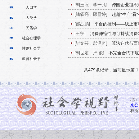
[刘玉照，李一凡]
跨国企业组织
人口学
的案例研究
[钱霖亮，顾雪婷]
超越“生产”看
人类学
元主体性建构
[邵占鹏]
平台的控制——线上市
民俗学
[王宁]
消费伸缩性与可持续消费2
社会心理学
[毕文芬，邱泽奇]
算法迭代与西
性别社会学
[刘世定，严 俊]
不完全合约下底
教育社会学
与异文化环境关系的思考
共479条记录，当前显示第 1
地址
京公网
权所